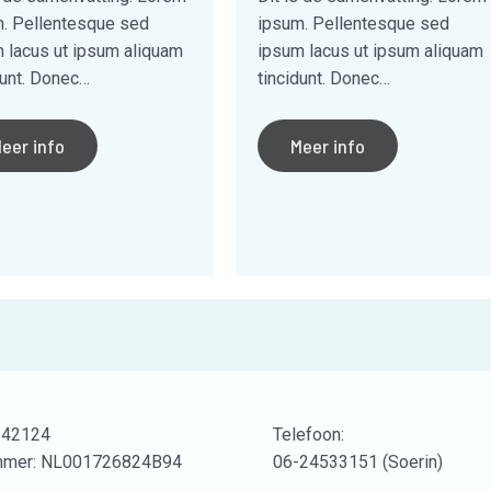
. Pellentesque sed
ipsum. Pellentesque sed
 lacus ut ipsum aliquam
ipsum lacus ut ipsum aliquam
dunt. Donec…
tincidunt. Donec…
eer info
Meer info
242124
Telefoon:
mer: NL001726824B94
06-24533151 (Soerin)