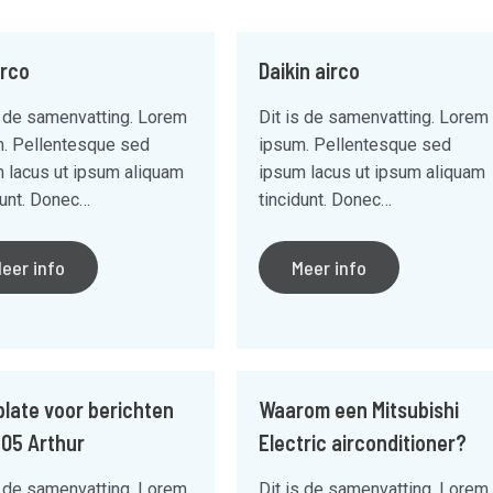
irco
Daikin airco
s de samenvatting. Lorem
Dit is de samenvatting. Lorem
. Pellentesque sed
ipsum. Pellentesque sed
 lacus ut ipsum aliquam
ipsum lacus ut ipsum aliquam
dunt. Donec…
tincidunt. Donec…
eer info
Meer info
late voor berichten
Waarom een Mitsubishi
05 Arthur
Electric airconditioner?
s de samenvatting. Lorem
Dit is de samenvatting. Lorem