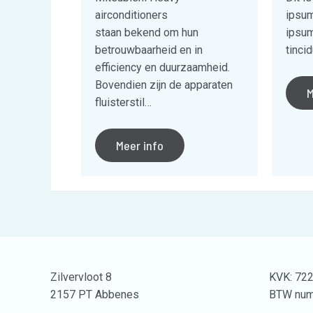
airconditioners
ipsum
staan bekend om hun
ipsum
betrouwbaarheid en in
tinci
efficiency en duurzaamheid.
Bovendien zijn de apparaten
M
fluisterstil…
Meer info
Zilvervloot 8
KVK: 72
2157 PT Abbenes
BTW num