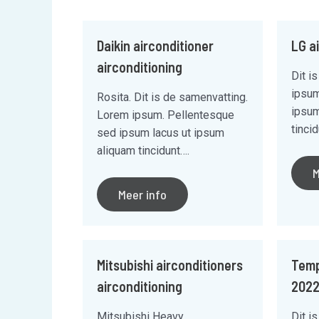
Daikin airconditioner
LG a
airconditioning
Dit i
ipsum
Rosita. Dit is de samenvatting.
ipsum
Lorem ipsum. Pellentesque
tinci
sed ipsum lacus ut ipsum
aliquam tincidunt….
M
Meer info
Mitsubishi airconditioners
Temp
airconditioning
2022
Mitsubishi Heavy
Dit i