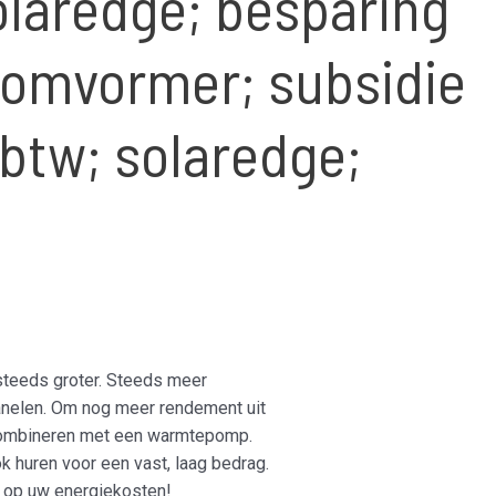
olaredge; besparing
 omvormer; subsidie
 btw; solaredge;
steeds groter. Steeds meer
panelen. Om nog meer rendement uit
 combineren met een warmtepomp.
k huren voor een vast, laag bedrag.
n op uw energiekosten!