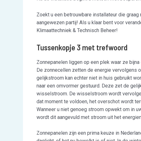
Zoekt u een betrouwbare installateur die graag 
aangewezen partij! Als u klaar bent voor veran
Klimaattechniek & Technisch Beheer!
Tussenkopje 3 met trefwoord
Zonnepanelen liggen op een plek waar ze bijna
De zonnecellen zetten de energie vervolgens o
gelijkstroom kan echter niet in huis gebruikt w
naar een omvormer gestuurd. Deze zet de gelij
wisselstroom. De wisselstroom wordt vervolg
dat moment te voldoen, het overschot wordt te
Wanneer u niet genoeg stroom opwekt om in uw
wordt dit aangevuld met stroom uit het energien
Zonnepanelen zijn een prima keuze in Nederland
daglicht, of het nu bewolkt is of niet. In de win