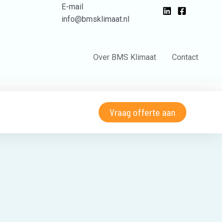
E-mail
info@bmsklimaat.nl
Over BMS Klimaat
Contact
Website: web-designers.nl | CursusWP.com
Vraag offerte aan