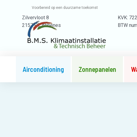
Skip
Voorbereid op een duurzame toekomst
to
Zilvervloot 8
KVK: 72
content
2157 PT Abbenes
BTW num
Alle rechten voorbehouden |
Copyright © 2026 BMS Klimaat
Airconditioning
Zonnepanelen
W