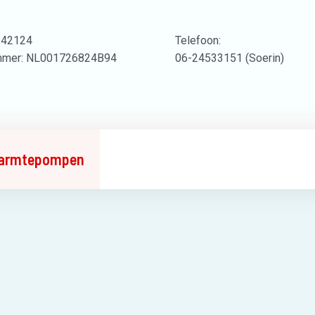
242124
Telefoon:
mer: NL001726824B94
06-24533151 (Soerin)
armtepompen