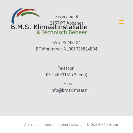
Skip
to
content
Zilvervloot 8
2157 PT Abbenes
Main
Menu
KVK: 72242124
BTW nummer: NL001726824B94
Telefoon:
06-24533151 (Soerin)
E-mail
info@bmsklimaat.nl
Alle rechten voorbehouden |
Copyright © 2026 BMS Klimaat