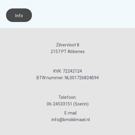
Info
Zilvervloot 8
2157 PT Abbenes
KVK: 72242124
BTW nummer: NL001726824B94
Telefoon:
06-24533151 (Soerin)
E-mail
info@bmsklimaat.nl